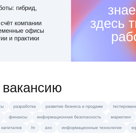
знае
оты: гибрид,
здесь 
 счёт компании
ременные офисы
раб
ии и практики
 вакансию
ты
разработка
развитие бизнеса и продажи
тестирован
финансы
информационная безопасность
маркетинг
 капиталов
hr
axo
информационные технологии
ю