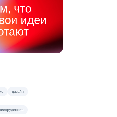
м, что
твои идеи
отают
ие
дизайн
риспруденция