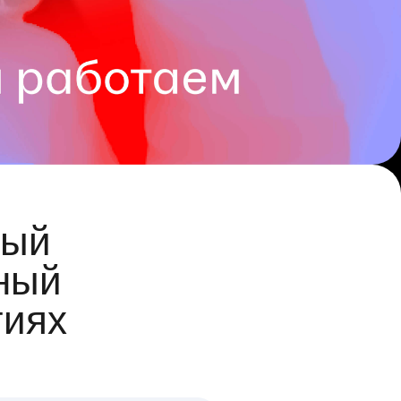
ый
ный
гиях