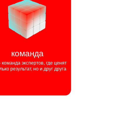
команда
команда экспертов, где ценят
лько результат, но и друг друга