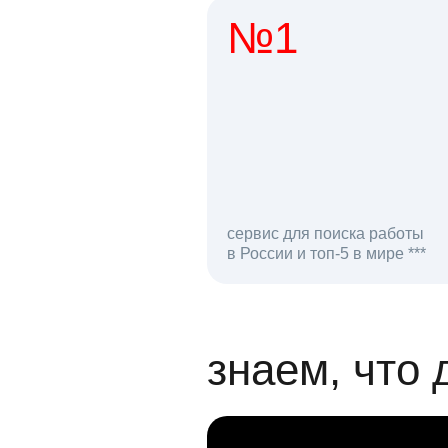
№1
1 мл
сервис для поиска работы
в России и топ-5 в мире ***
откликов на вак
знаем, что 