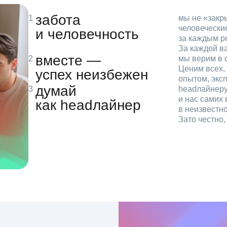
забота
мы не «зак
человечески
и человечность
за каждым р
За каждой в
вместе —
мы верим в с
Ценим всех, 
успех неизбежен
опытом, эксп
думай
headлайнеру
и нас самих 
как headлайнер
в неизвестн
Зато честно