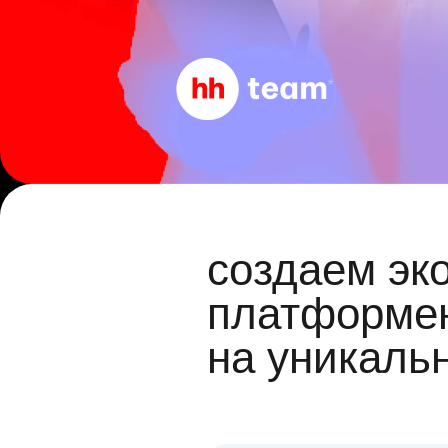
создаем эк
платформен
на уникаль