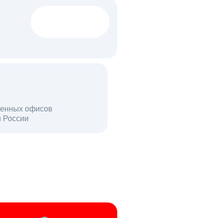
1522 тыс
вакансий
18 млн
енных офисов
й России
пользователей в день