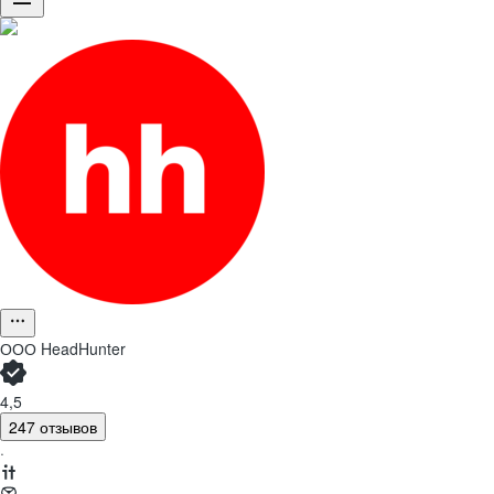
ООО
HeadHunter
4,5
247 отзывов
·