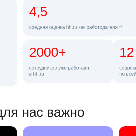
рд
4,5
средняя оценка hh.ru как работодателя **
2000+
68 млн
12
сотрудников уже работают
соврем
в hh.ru
резюме в базе
по все
ансии
для нас важно