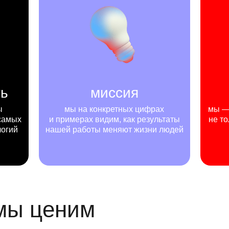
ть
миссия
ы
мы на конкретных цифрах
мы — 
самых
и примерах видим, как результаты
не то
логий
нашей работы меняют жизни людей
 мы ценим