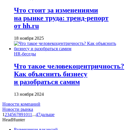
Что стоит за изменениями
на рынке труда: тренд-репорт
от hh.ru
18 ноября 2025
HR-беседы
Что такое человеко­центричность?
Как объяснить бизнесу
и разобраться самим
13 ноября 2024
Новости компаний
Новости рынка
1
2
3
4
5
6
7
8
9
10
11
...
47
дальше
HeadHunter
Размещение вакансий