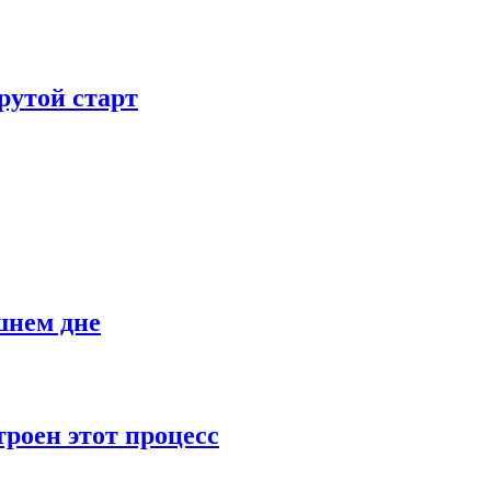
рутой старт
шнем дне
роен этот процесс