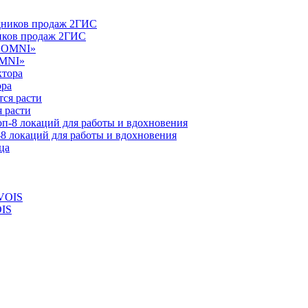
ников продаж 2ГИС
OMNI»
ора
 расти
-8 локаций для работы и вдохновения
OIS