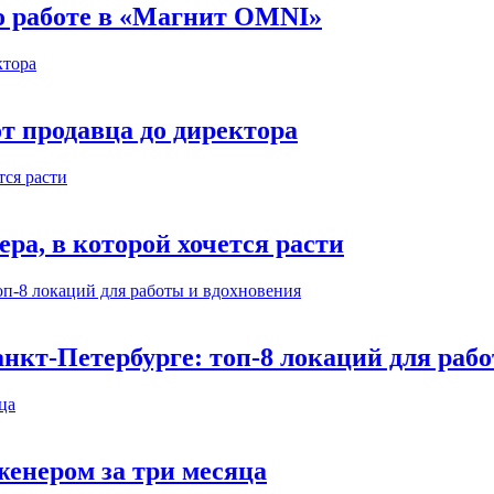
 о работе в «Магнит OMNI»
т продавца до директора
а, в которой хочется расти
нкт-Петербурге: топ-8 локаций для раб
енером за три месяца