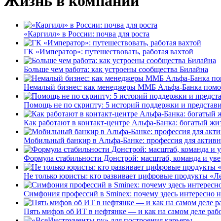
Жизнь в компании
«Каргилл» в России: почва для роста
ГК «Император»: путешествовать, работая вахтой
Больше чем работа: как устроены сообщества Билайна
Немалый бизнес: как менеджеры ММБ Альфа-Банка помо
Помощь не по скрипту: 5 историй поддержки и представ
Как работают в контакт-центре Альфа-Банка: богатый жи
Мобильный банкир в Альфа-Банке: профессия для актив
Формула стабильности Донстрой: масштаб, команда и уве
Не только юристы: кто развивает цифровые продукты «Ле
Симфония профессий в Sminex: почему здесь интересно н
Пять мифов об ИТ в нефтянке — и как на самом деле работ