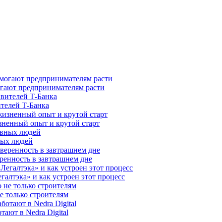
гают предпринимателям расти
ителей Т-Банка
зненный опыт и крутой старт
ных людей
ренность в завтрашнем дне
галтэка» и как устроен этот процесс
е только строителям
ают в Nedra Digital